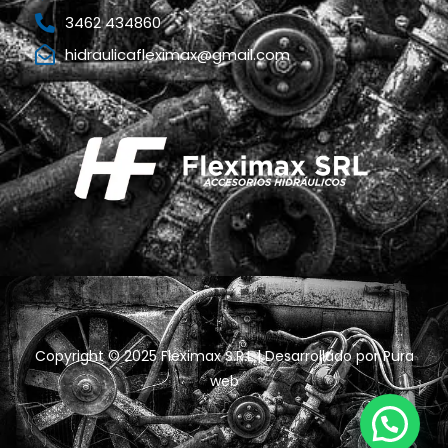
3462 434860
hidraulicafleximax@gmail.com
Copyright © 2025 Fleximax S.R.L | Desarrollado por
Pura
web