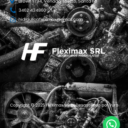
Brown 1794, Venado Tuerto, Santa Fe
3462 434860
hidraulicafleximax@gmail.com
Copyright © 2025 Fleximax S.R.L | Desarrollado por
Pura
web