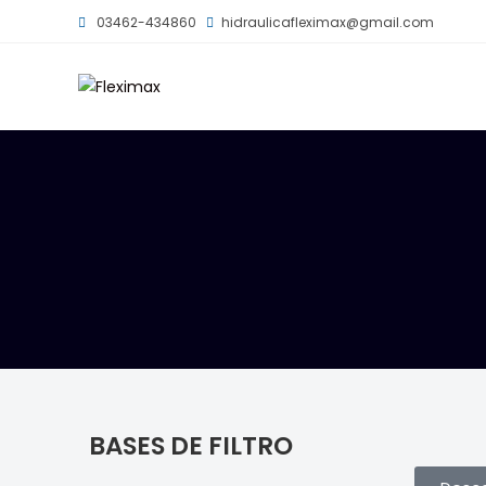
03462-434860
hidraulicafleximax@gmail.com
BASES DE FILTRO