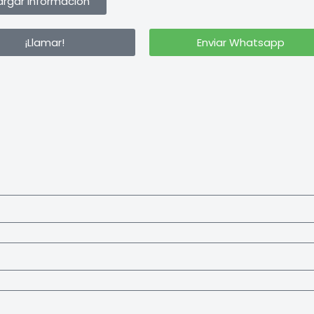
rgar Información
¡Llamar!
Enviar Whatsapp
a