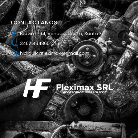
CONTACTANOS
Brown 1794, Venado Tuerto, Santa Fe
3462 434860
hidraulicafleximax@gmail.com