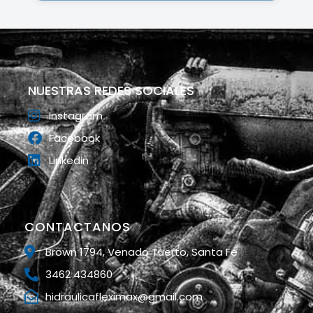
NUESTRAS REDES SOCIALES
Instagram
Facebook
Linkedin
CONTACTANOS
Brown 1794, Venado Tuerto, Santa Fe
3462 434860
hidraulicafleximax@gmail.com