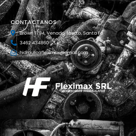
CONTACTANOS
Brown 1794, Venado Tuerto, Santa Fe
3462 434860
hidraulicafleximax@gmail.com