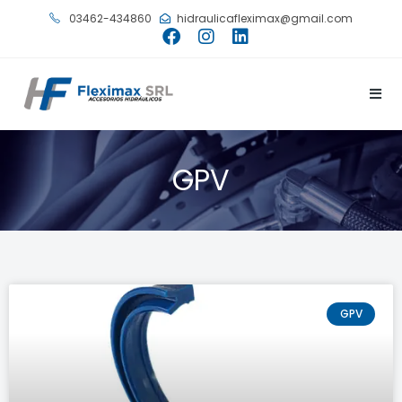
03462-434860
hidraulicafleximax@gmail.com
GPV
GPV