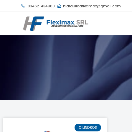
03462-434860
hidraulicafleximax@gmail.com
CILINDROS