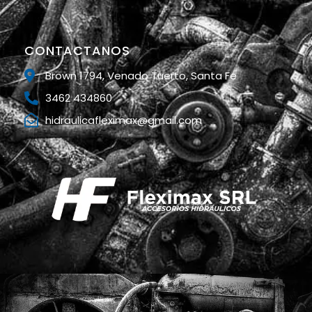
CONTACTANOS
Brown 1794, Venado Tuerto, Santa Fe
3462 434860
hidraulicafleximax@gmail.com