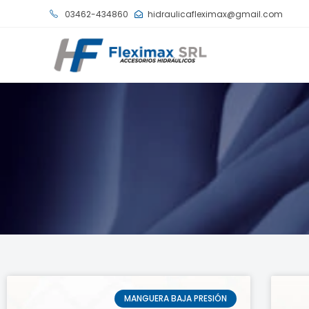
03462-434860
hidraulicafleximax@gmail.com
MANGUERA BAJA PRESIÓN