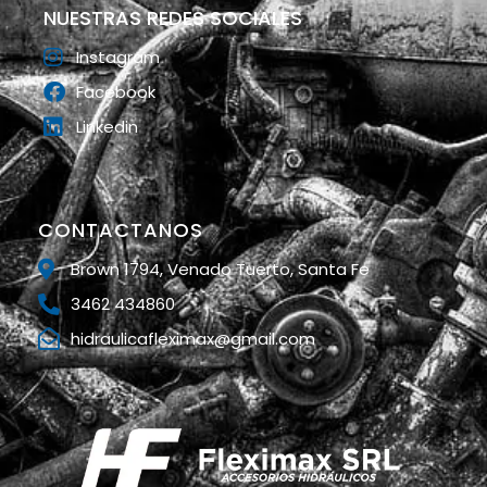
NUESTRAS REDES SOCIALES
Instagram
Facebook
Linkedin
CONTACTANOS
Brown 1794, Venado Tuerto, Santa Fe
3462 434860
hidraulicafleximax@gmail.com