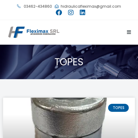
03462-434860
hidraulicafleximax@gmail.com
TOPES
TOPES