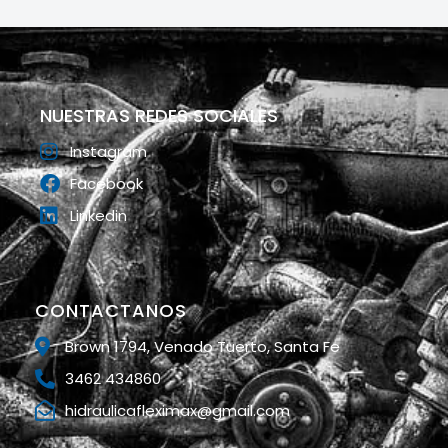
NUESTRAS REDES SOCIALES
Instagram
Facebook
Linkedin
CONTACTANOS
Brown 1794, Venado Tuerto, Santa Fe
3462 434860
hidraulicafleximax@gmail.com