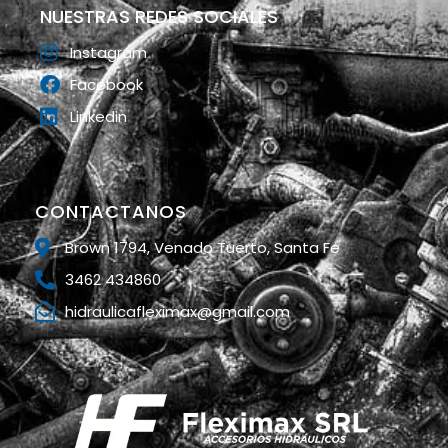
NUESTRAS REDES SOCIALES
Instagram
Facebook
Linkedin
CONTACTANOS
Brown 1794, Venado Tuerto, Santa Fe
3462 434860
hidraulicafleximax@gmail.com