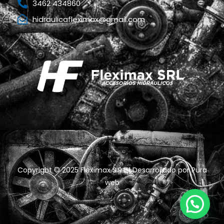
3462 434860
hidraulicafleximax@gmail.com
Copyright © 2025 Fleximax S.R.L | Desarrollado por
Pura
web