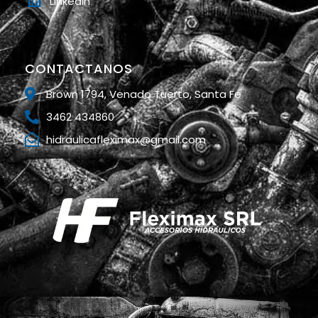
Linkedin
CONTACTANOS
Brown 1794, Venado Tuerto, Santa Fe
3462 434860
hidraulicafleximax@gmail.com