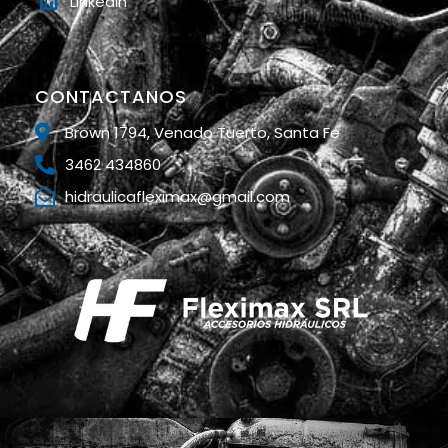
Linkedin
CONTACTANOS
Brown 1794, Venado Tuerto, Santa Fe
3462 434860
hidraulicafleximax@gmail.com