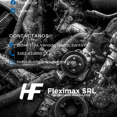
Facebook
Linkedin
CONTACTANOS
Brown 1794, Venado Tuerto, Santa Fe
3462 434860
hidraulicafleximax@gmail.com