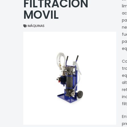
FILTRACIÓN
li
MOVIL
ac
pa
MÁQUINAS
ne
fu
pa
eq
Co
tr
eq
al
re
in
fi
En
pr