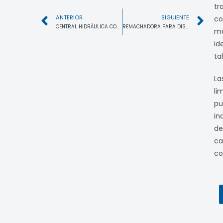
tr
ANTERIOR
SIGUIENTE
co
CENTRAL HIDRÁULICA CON MOTOR TRIFÁSICO
REMACHADORA PARA DISCOS DE EMBRAGUE
ma
id
tal
La
li
pu
in
de
ca
co