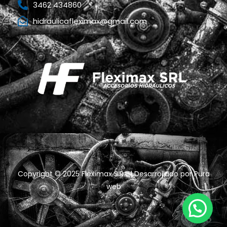
3462 434860
hidraulicafleximax@gmail.com
Copyright © 2025 Fleximax S.R.L | Desarrollado por
Pura
web