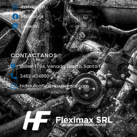
Instagram
Facebook
Linkedin
CONTACTANOS
Brown 1794, Venado Tuerto, Santa Fe
3462 434860
hidraulicafleximax@gmail.com