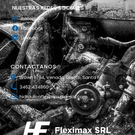
NUESTRAS REDES SOCIALES
Instagram
Facebook
Linkedin
CONTACTANOS
Brown 1794, Venado Tuerto, Santa Fe
3462 434860
hidraulicafleximax@gmail.com