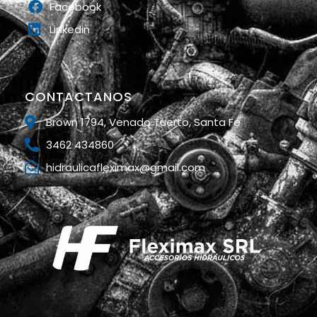
Facebook
Linkedin
CONTACTANOS
Brown 1794, Venado Tuerto, Santa Fe
3462 434860
hidraulicafleximax@gmail.com