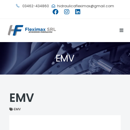
03462-434860
hidraulicafleximax@gmail.com
EMV
EMV
EMV