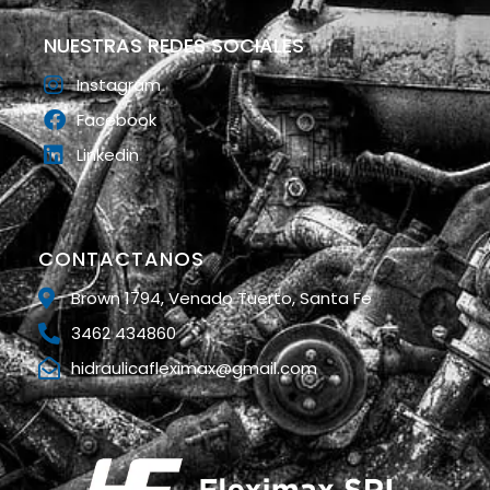
NUESTRAS REDES SOCIALES
Instagram
Facebook
Linkedin
CONTACTANOS
Brown 1794, Venado Tuerto, Santa Fe
3462 434860
hidraulicafleximax@gmail.com