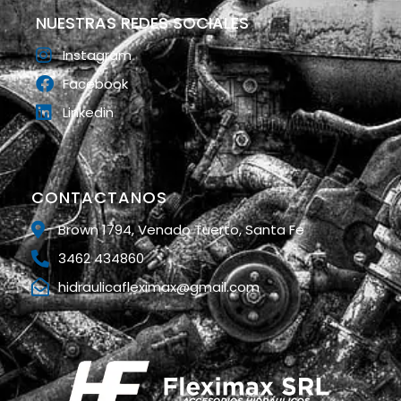
NUESTRAS REDES SOCIALES
Instagram
Facebook
Linkedin
CONTACTANOS
Brown 1794, Venado Tuerto, Santa Fe
3462 434860
hidraulicafleximax@gmail.com