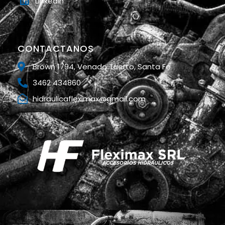
Linkedin
CONTACTANOS
Brown 1794, Venado Tuerto, Santa Fe
3462 434860
hidraulicafleximax@gmail.com