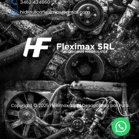
3462 434860
hidraulicafleximax@gmail.com
Copyright © 2025 Fleximax S.R.L | Desarrollado por
Pura
web