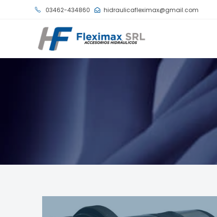
03462-434860
hidraulicafleximax@gmail.com